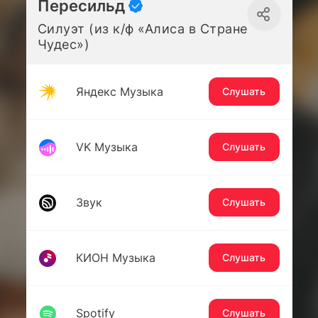
Пересильд
Силуэт (из к/ф «Алиса в Стране
Чудес»)
Яндекс Музыка
Слушать
VK Музыка
Слушать
Звук
Слушать
КИОН Музыка
Слушать
Spotify
Слушать